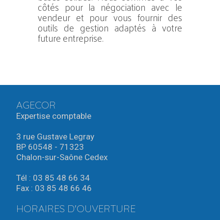
côtés pour la négociation avec le
vendeur et pour vous fournir des
outils de gestion adaptés à votre
future entreprise.
AGECOR
Expertise comptable
3 rue Gustave Legray
BP 60548 - 71323
Chalon-sur-Saône Cedex
Tél : 03 85 48 66 34
Fax : 03 85 48 66 46
HORAIRES D'OUVERTURE